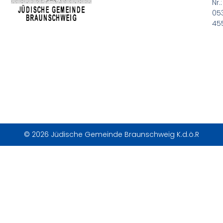
Nr.:
05
45
© 2026 Jüdische Gemeinde Braunschweig K.d.ö.R