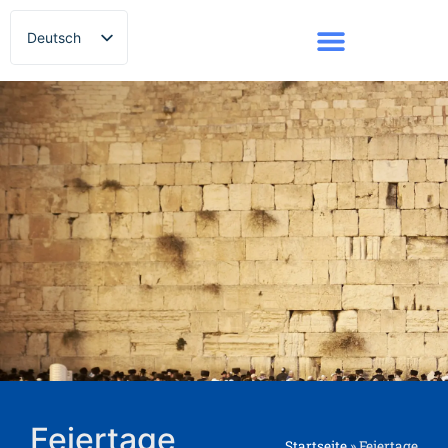
Deutsch
Русский
Feiertage
Startseite
»
Feiertage