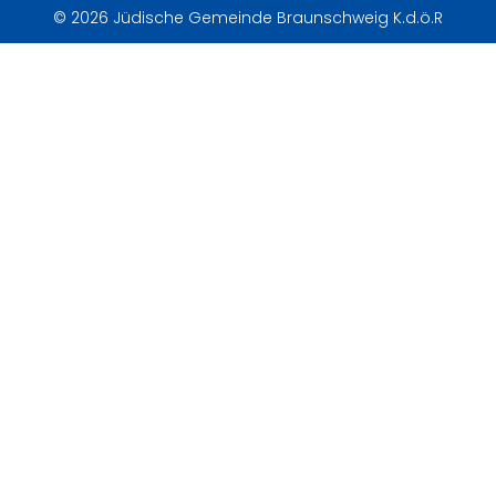
© 2026 Jüdische Gemeinde Braunschweig K.d.ö.R