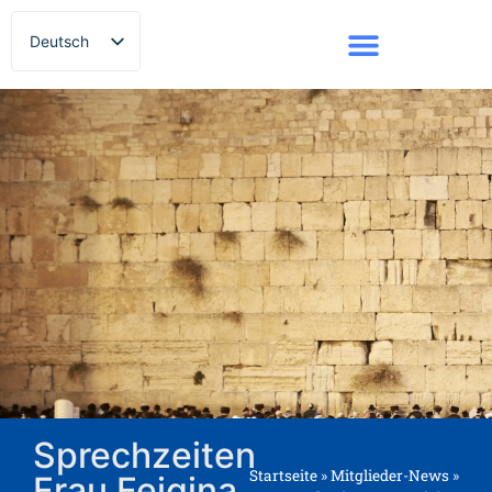
Deutsch
Русский
Sprechzeiten
Startseite
»
Mitglieder-News
»
Frau Fejgina