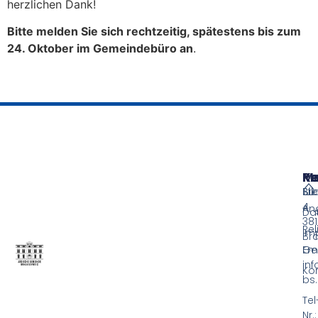
herzlichen Dank!
Bitte melden Sie sich rechtzeitig, spätestens bis zum
24. Oktober im Gemeindebüro an
.
M
Re
Ko
⌂
Bi
Ste
4
An
Da
38
Rel
Im
Br
Ge
Ema
in
Ko
bs
Tel
Nr.: