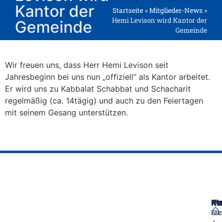
Kantor der
Startseite
»
Mitglieder-News
»
Hemi Levison wird Kantor der
Gemeinde
Gemeinde
Wir freuen uns, dass Herr Hemi Levison seit
Jahresbeginn bei uns nun „offiziell“ als Kantor arbeitet.
Er wird uns zu Kabbalat Schabbat und Schacharit
regelmäßig (ca. 14tägig) und auch zu den Feiertagen
mit seinem Gesang unterstützen.
M
Re
Ko
⌂
Bi
Ste