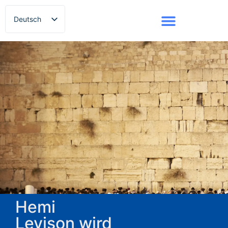
Deutsch
Русский
Hemi
Levison wird