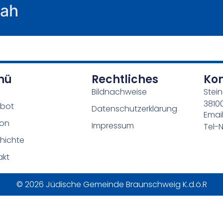
rah
nü
Rechtliches
Ko
Bildnachweise
Stein
3810
bot
Datenschutzerklärung
Emai
ion
Impressum
Tel-N
hichte
akt
© 2026 Jüdische Gemeinde Braunschweig K.d.ö.R