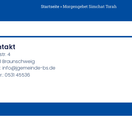
Startseite
»
Morgengebet Simchat Torah
ntakt
str. 4
0 Braunschweig
l: info@jgemeinde-bs.de
r.: 0531 45536