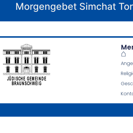
Morgengebet Simchat To
Me
⌂
Ange
Relig
Gesc
Kont