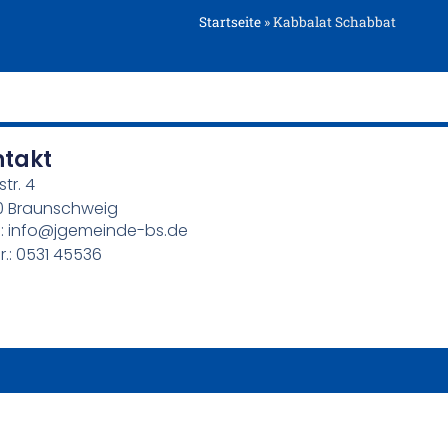
Startseite
»
Kabbalat Schabbat
ntakt
str. 4
0 Braunschweig
l: info@jgemeinde-bs.de
r.: 0531 45536