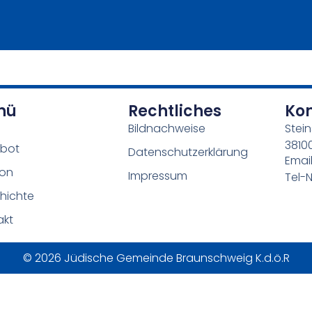
nü
Rechtliches
Ko
Bildnachweise
Stein
3810
bot
Datenschutzerklärung
Emai
ion
Impressum
Tel-N
hichte
akt
© 2026 Jüdische Gemeinde Braunschweig K.d.ö.R