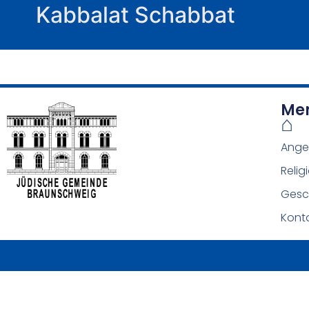
Kabbalat Schabbat
Me
⌂
Ange
Relig
Gesc
Kont