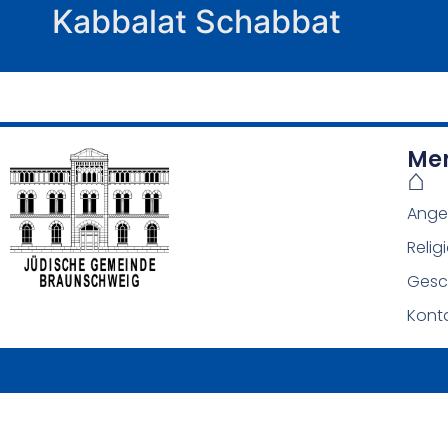
Kabbalat Schabbat
Me
⌂
Ange
Relig
Gesc
Kont