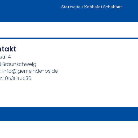
Startseite
»
Kabbalat Schabbat
ntakt
str. 4
0 Braunschweig
l: info@jgemeinde-bs.de
r.: 0531 45536