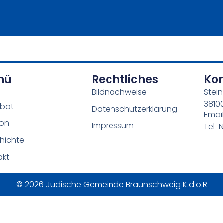
nü
Rechtliches
Ko
Bildnachweise
Stein
3810
bot
Datenschutzerklärung
Emai
ion
Impressum
Tel-N
hichte
akt
© 2026 Jüdische Gemeinde Braunschweig K.d.ö.R