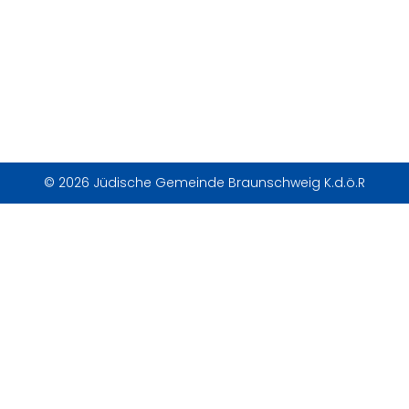
© 2026 Jüdische Gemeinde Braunschweig K.d.ö.R