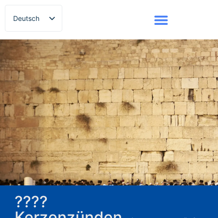
Deutsch
Русский
????️
Kerzenzünden