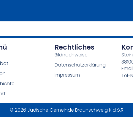
nü
Rechtliches
Ko
Bildnachweise
Stein
3810
bot
Datenschutzerklärung
Emai
ion
Impressum
Tel-N
hichte
akt
© 2026 Jüdische Gemeinde Braunschweig K.d.ö.R