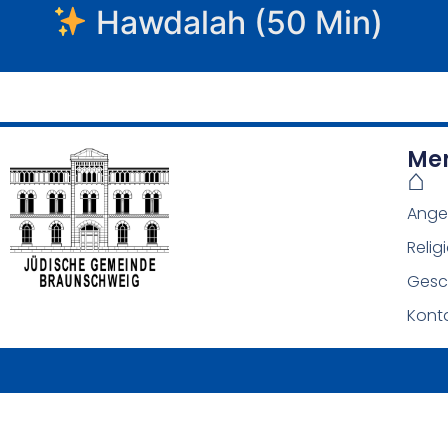
Hawdalah (50 Min)
Me
⌂
Ange
Relig
Gesc
Kont