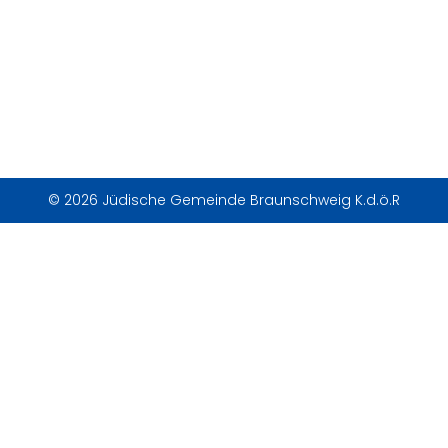
© 2026 Jüdische Gemeinde Braunschweig K.d.ö.R